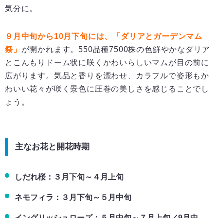
気分に。
９月中旬から10
月下旬には、「ダリアとガーデンマム
祭」
が開かれます。550品種7500株の色鮮やかなダリア
とこんもりドーム状に咲くかわいらしいマムが目の前に
広がります。気品と香りを漂わせ、カラフルで姿形もか
わいい花々が咲く景色に圧巻の美しさを感じることでし
ょう。
主なお花と開花時期
しだれ桜：３月下旬～４月上旬
ネモフィラ：３月下旬～５月中旬
イングリッシュローズ：５月中旬～７月上旬／9月中