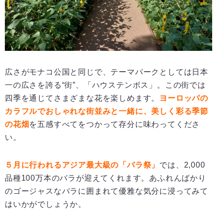
広さがモナコ公国と同じで、テーマパークとしては日本
一の広さを誇る“街”、「ハウステンボス」。この街では
四季を通じてさまざまな花を楽しめます。
ヨーロッパの
カラフルでおしゃれな街並みと一緒に、美しく彩る季節
の花畑
を五感すべてをつかって存分に味わってくださ
い。
５月に行われるアジア最大級の「バラ祭」
では、2,000
品種100万本のバラが迎えてくれます。あふれんばかり
のゴージャスなバラに囲まれて優雅な気分に浸ってみて
はいかがでしょうか。