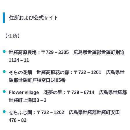
住所および公式サイト
【住所】
世羅高原農場：〒729－3305 広島県世羅郡世羅町別迫
1124－11
そらの花畑 世羅高原花の森：〒722－1201 広島県世
羅郡世羅町戸張空口1405番
Flower village 花夢の里：〒729－6714 広島県世羅郡
世羅町上津田3－3
せらふじ園：〒722－1202 広島県世羅郡世羅町安田
478－82