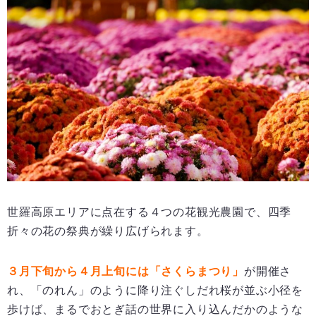
世羅高原エリアに点在する４つの花観光農園で、四季
折々の花の祭典が繰り広げられます。
３月下旬から４月上旬には「さくらまつり」
が開催さ
れ、「のれん」のように降り注ぐしだれ桜が並ぶ小径を
歩けば、まるでおとぎ話の世界に入り込んだかのような