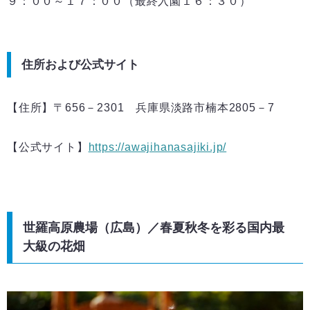
９：００～１７：００（最終入園１６：３０）
住所および公式サイト
【住所】〒656－2301 兵庫県淡路市楠本2805－7
【公式サイト】
https://awajihanasajiki.jp/
世羅高原農場（広島）／春夏秋冬を彩る国内最
大級の花畑