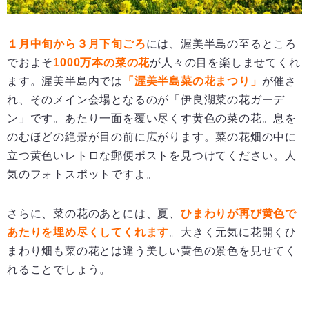
１月中旬から３月下旬ごろ
には、渥美半島の至るところ
でおよそ
1000
万本の菜の花
が人々の目を楽しませてくれ
ます。渥美半島内では
「渥美半島菜の花まつり」
が催さ
れ、そのメイン会場となるのが「伊良湖菜の花ガーデ
ン」です。あたり一面を覆い尽くす黄色の菜の花。息を
のむほどの絶景が目の前に広がります。菜の花畑の中に
立つ黄色いレトロな郵便ポストを見つけてください。人
気のフォトスポットですよ。
さらに、菜の花のあとには、夏、
ひまわりが再び黄色で
あたりを埋め尽くしてくれます
。大きく元気に花開くひ
まわり畑も菜の花とは違う美しい黄色の景色を見せてく
れることでしょう。