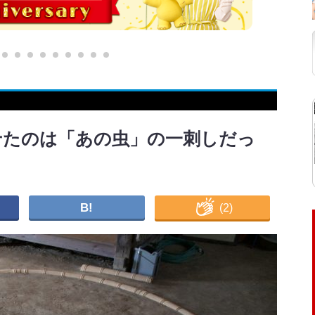
せたのは「あの虫」の一刺しだっ
B!
(
2
)