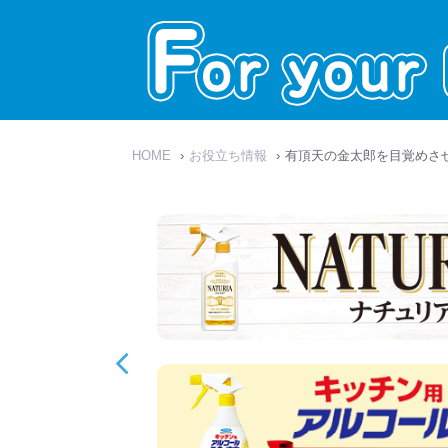
HOME
›
お役立ち情報
›
有頂天の金太郎を目覚めさせたの