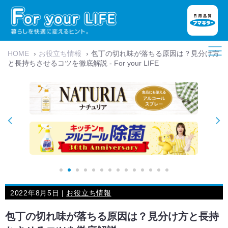
HOME
›
お役立ち情報
›
包丁の切れ味が落ちる原因は？見分け方
と長持ちさせるコツを徹底解説 - For your LIFE
2022年8月5日 |
お役立ち情報
包丁の切れ味が落ちる原因は？見分け方と長持