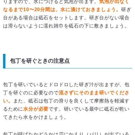
りますので、水につけると気泡が出ます。
気泡が出なく
なるまで
10
〜20
分間は、水に漬けておきましょう。
研ぎ
台がある場合は砥石をセットします。研ぎ台がない場合
は滑らないように濡れ雑巾を砥石の下に敷きましょう。
包丁を研ぐときの注意点
包丁を研いでいるとドロドロした研ぎ汁が出ますが、包
丁を研ぐのに必要なので
流さずにそのまま研いでくださ
い。
また、砥石は包丁の滑りを良くして摩擦熱を軽減す
るために
水分が必要
です。研いでいる最中に砥石が乾い
てきたら水をかけましょう。
包丁が研げたかどうかは刃にかえり（バリ）が出ている