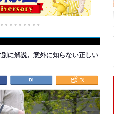
材別に解説。意外に知らない正しい
B!
(
3
)