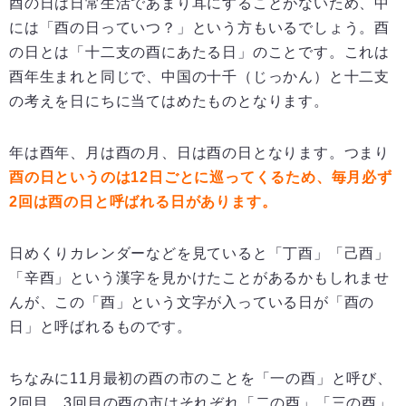
酉の日は日常生活であまり耳にすることがないため、中
には「酉の日っていつ？」という方もいるでしょう。酉
の日とは「十二支の酉にあたる日」のことです。これは
酉年生まれと同じで、中国の十千（じっかん）と十二支
の考えを日にちに当てはめたものとなります。
年は酉年、月は酉の月、日は酉の日となります。つまり
酉の日というのは12日ごとに巡ってくるため、毎月必ず
2回は酉の日と呼ばれる日があります。
日めくりカレンダーなどを見ていると「丁酉」「己酉」
「辛酉」という漢字を見かけたことがあるかもしれませ
んが、この「酉」という文字が入っている日が「酉の
日」と呼ばれるものです。
ちなみに11月最初の酉の市のことを「一の酉」と呼び、
2回目、3回目の酉の市はそれぞれ「二の酉」「三の酉」