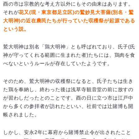
酉の市は宗教的な考え方以外にもその由来はあります。
それが
花又(現・東京都足立区)の鷲妙見大菩薩(別名・鷲
大明神)の近在農民たちが行っていた収穫祭が起源である
という説。
鷲大明神は別名「鶏大明神」とも呼ばれており、氏子(氏
神が守ってくれる範囲に生まれた者)たちには、鶏肉を食
べないというルールが存在していたようです。
そのため、鷲大明神の収穫祭になると、氏子たちは生き
た鶏を奉納し、終わった後は浅草寺観音堂の前に放すの
が習わしだったとのことです。酉の日に立つ市は江戸中
から多くの参拝者が訪れたといい、社前では辻賭博も開
帳されました。
しかし、安永2年に幕府から賭博禁止令が出されたこと