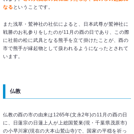
なる
ということです。
また浅草・鷲神社の社伝によると、日本武尊が鷲神社に
戦勝のお礼参りをしたのが11月の酉の日であり、この際
に社前の松に武具となる熊手を立て掛けたことが、酉の
市で熊手が縁起物として扱われるようになったとされて
います。
仏教
仏教の酉の市の由来は1265年(文永2年)の11月の酉の日
に、日蓮宗の日蓮上人が上総国鷲巣(現・千葉県茂原市)
の小早川家(現在の大本山鷲山寺)で、国家の平穏を祈っ