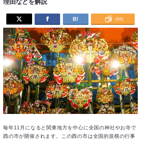
理由などを解説
B!
(
68
)
毎年11月になると関東地方を中心に全国の神社やお寺で
酉の市が開催されます。この酉の市は全国的規模の行事