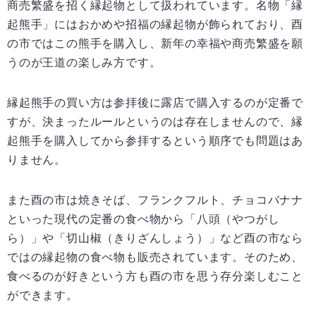
商売繁盛を招く縁起物として扱われています。名物「縁
起熊手」にはおかめや招福の縁起物が飾られており、酉
の市ではこの熊手を購入し、新年の幸福や商売繁盛を願
うのが王道の楽しみ方です。
縁起熊手の買い方は参拝後に露店で購入するのが定番で
すが、決まったルールというのは存在しませんので、縁
起熊手を購入してから参拝するという順序でも問題はあ
りません。
また酉の市は焼きそば、フランクフルト、チョコバナナ
といった現代の定番の食べ物から「八頭（やつがし
ら）」や「切山椒（きりざんしょう）」など酉の市なら
ではの縁起物の食べ物も販売されています。そのため、
食べるのが好きという方も酉の市を思う存分楽しむこと
ができます。