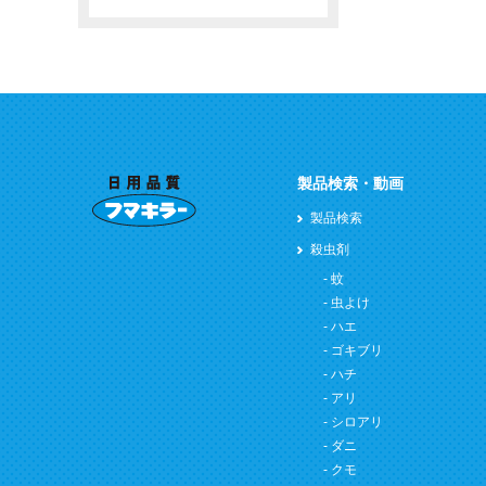
製品検索・動画
製品検索
殺虫剤
蚊
虫よけ
ハエ
ゴキブリ
ハチ
アリ
シロアリ
ダニ
クモ