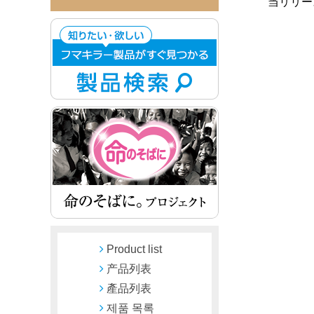
当リリー
Product list
产品列表
產品列表
제품 목록