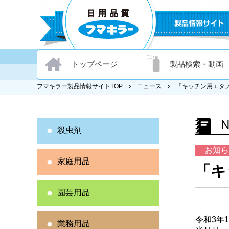
トップページ
製品検索・動画
フマキラー製品情報サイトTOP
ニュース
「キッチン用エタ
殺虫剤
お知ら
家庭用品
「キ
園芸用品
令和3年1
業務用品