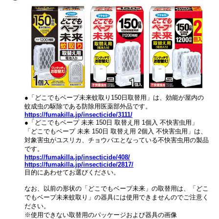
●「どこでもベープ未来蚊取り150日取替用」は、効能が屋内の
蚊成虫の駆除である防除用医薬部外品です。
https://fumakilla.jp/insecticide/3111/
●「どこでもベープ 未来 150日 取替え用 1個入 不快害虫用」
「どこでもベープ 未来 150日 取替え用 2個入 不快害虫用」は、
対象害虫がユスリカ、チョウバエとなっている不快害虫用の製品
です。
https://fumakilla.jp/insecticide/408/
https://fumakilla.jp/insecticide/2817/
目的にあわせてお選びください。
なお、以前の形状の「どこでもベープ未来」の取替用は、「どこ
でもベープ未来蚊取り」の器具には使用できませんのでご注意く
ださい。
※使用できない取替用のパッケージおよび器具の画像