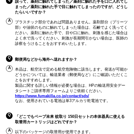
誤って、薬剤に触れてしまった／薬剤に触れた手を口に入れてし
まった／薬剤に触れた手で目に触れてしまったのですが、どうし
たらいいですか？
プラスチック部分であれば問題ありません。薬剤部分（プリーツ
部）や油状のものに触れてしまった場合は、石鹸でよく洗ってく
ださい。薬剤に触れた手で、目や口に触れ、刺激を感じた場合は
よく水で洗ってください。刺激が長期間引かない場合は、医師の
診察をうけることをおすすめいたします。
郵便局などから海外へ送れますか？
本品は、航空法で定める航空危険物に該当します。発送が可能か
どうかについては、輸送業者（郵便局など）にご確認いただくこ
とをおすすめします。
製品に関する詳しい情報が必要な場合は、HPの輸送用安全デー
タシートご請求専用フォームよりご依頼ください。
https://www.fumakilla.co.jp/contact/sds/
なお、使用されている電池は単3アルカリ乾電池です。
「どこでもベープ未来 蚊取り 150日セットの本体器具に使える
取替用カートリッジはどれですか？
以下のパッケージの取替用が使用できます。