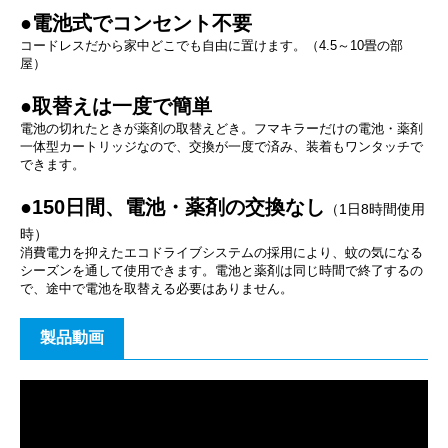
●電池式でコンセント不要
コードレスだから家中どこでも自由に置けます。（4.5～10畳の部
屋）
●取替えは一度で簡単
電池の切れたときが薬剤の取替えどき。フマキラーだけの電池・薬剤
一体型カートリッジなので、交換が一度で済み、装着もワンタッチで
できます。
●150日間、電池・薬剤の交換なし
（1日8時間使用
時）
消費電力を抑えたエコドライブシステムの採用により、蚊の気になる
シーズンを通して使用できます。電池と薬剤は同じ時間で終了するの
で、途中で電池を取替える必要はありません。
製品動画