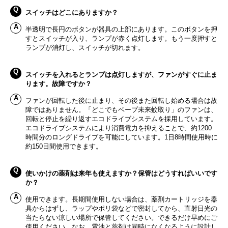
スイッチはどこにありますか？
半透明で長円のボタンが器具の上部にあります。このボタンを押
すとスイッチが入り、ランプが赤く点灯します。もう一度押すと
ランプが消灯し、スイッチが切れます。
スイッチを入れるとランプは点灯しますが、ファンがすぐに止ま
ります。故障ですか？
ファンが回転した後に止まり、その後また回転し始める場合は故
障ではありません。「どこでもベープ未来蚊取り」のファンは、
回転と停止を繰り返すエコドライブシステムを採用しています。
エコドライブシステムにより消費電力を抑えることで、約1200
時間分のロングドライブを可能にしています。1日8時間使用時に
約150日間使用できます。
使いかけの薬剤は来年も使えますか？保管はどうすればいいです
か？
使用できます。長期間使用しない場合は、薬剤カートリッジを器
具からはずし、ラップやポリ袋などで密封してから、直射日光の
当たらない涼しい場所で保管してください。できるだけ早めにご
使用ください。なお、電池と薬剤は同時になくなるように設計し