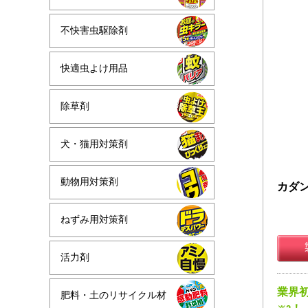
不快害虫駆除剤
快適虫よけ用品
除草剤
犬・猫用対策剤
動物用対策剤
カダン
ねずみ用対策剤
活力剤
業界
肥料・土のリサイクル材