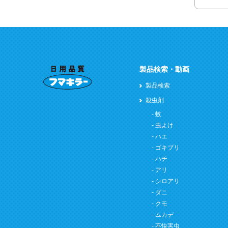
製品検索・動画
製品検索
殺虫剤
蚊
虫よけ
ハエ
ゴキブリ
ハチ
アリ
シロアリ
ダニ
クモ
ムカデ
不快害虫