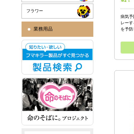
！
※2
フラワー
病気予
レーす
業務用品
を予防※