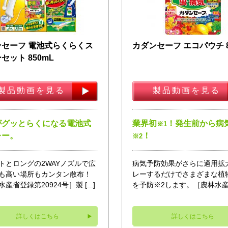
ンセーフ 電池式らくらくス
カダンセーフ エコパウチ 8
セット 850mL
製品動画を見る
製品動画を見る
がグッとらくになる電池式
業界初
！発生前から病
※1
レー。
！
※2
トとロングの2WAYノズルで広
病気予防効果がさらに適用拡
も高い場所もカンタン散布！
レーするだけでさまざまな植
産省登録第20924号］製 [...]
を予防※2します。［農林水産 [.
詳しくはこちら
詳しくはこちら