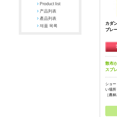
Product list
产品列表
產品列表
カダ
제품 목록
プレー
散布
スプ
ショー
い場所
［農林水