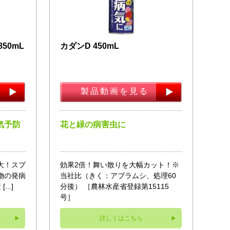
50mL
カダンD 450mL
製品動画を見る
気予防
花と緑の病害虫に
大！スプ
効果2倍！舞い散りを大幅カット！※
物の発病
当社比（きく：アブラムシ、処理60
..]
分後） ［農林水産省登録第15115
号］
詳しくはこちら