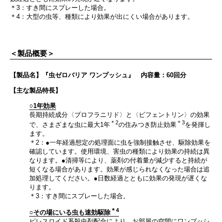
＊3：すき間にスプレーした場合。
＊4：大型の虫等、種類により効果が出にくい場合があります。
＜製品概要＞
【製品名】『虫ゼロバリア ワンプッシュ』 内容量：60回分
【主な製品特長】
○1年効果
長期持続成分〈ブロフラニリド〉と〈ビフェントリン〉の効果
＊2
＊3
で、さまざまな虫に最大1年
の住みつき防止効果
を発揮し
ます。
＊2：●一年経過想定の処理面に虫を強制接触させ、駆除効果を
確認しています。使用環境、害虫の種類により効果の持続は異
なります。●清掃等により、薬剤の付着量が減少すると持続が
短くなる場合があります。効果が感じられなくなった場合は追
加処理してください。●日数経過とともに効果の発現が遅くな
ります。
＊3：すき間にスプレーした場合。
＊4
○その場にいる虫も速効駆除
ピレスロイド系殺虫剤配合により、お部屋の空間にワンプッシ