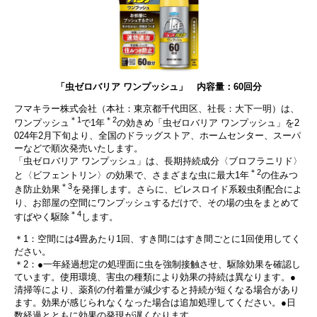
「虫ゼロバリア ワンプッシュ」 内容量：60回分
フマキラー株式会社（本社：東京都千代田区、社長：大下一明）は、
＊1
＊2
ワンプッシュ
で1年
の効きめ「虫ゼロバリア ワンプッシュ」を2
024年2月下旬より、全国のドラッグストア、ホームセンター、スーパ
ーなどで順次発売いたします。
「虫ゼロバリア ワンプッシュ」は、長期持続成分〈ブロフラニリド〉
＊2
と〈ビフェントリン〉の効果で、さまざまな虫に最大1年
の住みつ
＊3
き防止効果
を発揮します。さらに、ピレスロイド系殺虫剤配合によ
り、お部屋の空間にワンプッシュするだけで、その場の虫をまとめて
＊4
すばやく駆除
します。
＊1：空間には4畳あたり1回、すき間にはすき間ごとに1回使用してく
ださい。
＊2：●一年経過想定の処理面に虫を強制接触させ、駆除効果を確認し
ています。使用環境、害虫の種類により効果の持続は異なります。●
清掃等により、薬剤の付着量が減少すると持続が短くなる場合があり
ます。効果が感じられなくなった場合は追加処理してください。●日
数経過とともに効果の発現が遅くなります。