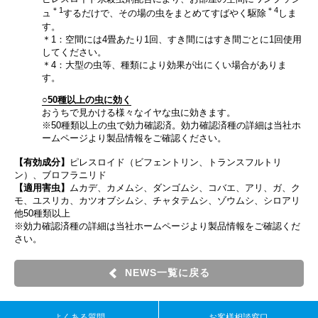
＊1
＊4
ュ
するだけで、その場の虫をまとめてすばやく駆除
しま
す。
＊1：空間には4畳あたり1回、すき間にはすき間ごとに1回使用
してください。
＊4：大型の虫等、種類により効果が出にくい場合がありま
す。
○50種以上の虫に効く
おうちで見かける様々なイヤな虫に効きます。
※50種類以上の虫で効力確認済。効力確認済種の詳細は当社ホ
ームページより製品情報をご確認ください。
【有効成分】
ピレスロイド（ビフェントリン、トランスフルトリ
ン）、ブロフラニリド
【適用害虫】
ムカデ、カメムシ、ダンゴムシ、コバエ、アリ、ガ、ク
モ、ユスリカ、カツオブシムシ、チャタテムシ、ゾウムシ、シロアリ
他50種類以上
※効力確認済種の詳細は当社ホームページより製品情報をご確認くだ
さい。
NEWS一覧に戻る
よくある質問
お客様相談窓口