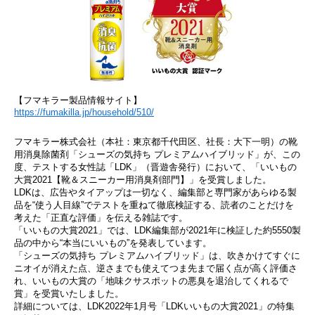
【フマキラー製品情報サイト】
https://fumakilla.jp/household/510/
フマキラー株式会社（本社：東京都千代田区、社長：大下一明）の靴
用消臭除菌剤「シューズの気持ち プレミアムハイブリッド」が、この
度、テストする女性誌「LDK」（晋遊舎発行）において、「いいもの
大賞2021【靴＆スニーカー用消臭剤部門】」を受賞しました。
LDKは、広告やタイアップは一切なく、編集部と専門家があらゆる製
品を“使う人目線”でテストを重ねて徹底検証する、読者のことだけを
考えた「正直な評価」を伝える雑誌です。
「いいもの大賞2021」では、LDK編集部が2021年に検証した約5550製
品の中から“本当にいいもの”を発表しています。
「シューズの気持ち プレミアムハイブリッド」は、吹きかけてすぐに
ニオイが消えた点、逆さまでも使えてつま先まで届く点が高く評価さ
れ、いいもの大賞の「地味クサスポットの悪臭を退治してくれるで
賞」を受賞いたしました。
詳細については、LDK2022年1月号「LDKいいもの大賞2021」の特集