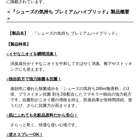
に掲載されています。
＜『シューズの気持ち プレミアムハイブリッド』製品概要
＞
【製品名】
『シューズの気持ち プレミアムハイブリッド』
【製品特長】
○イヤなニオイを瞬間消臭！
消臭成分がイヤなニオイを中和してすばやく消臭。靴下やストッキ
ングにも使えます。
○独自処方で強力除菌＆抗菌！
速効性に優れた除菌成分を「シューズの気持ち180ml無香料」の3
倍、プラスイオン抗菌 剤を2倍配合したフマキラー独自の強力処方
です。抗菌剤がニオイ菌の増殖を抑え、防臭効果が長時間持続。使
うたび、さらに抗菌力が高まります。
○肌にふれても化粧品原料だから安心！
さらっと乾く、快適な使い心地です。
○逆さスプレーOK！