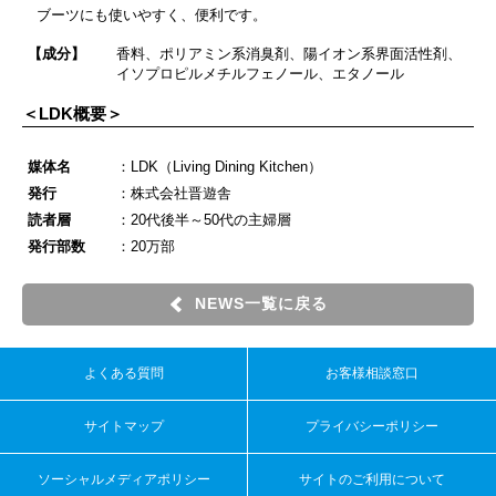
ブーツにも使いやすく、便利です。
【成分】
香料、ポリアミン系消臭剤、陽イオン系界面活性剤、
イソプロピルメチルフェノール、エタノール
＜LDK概要＞
媒体名
：LDK（Living Dining Kitchen）
発行
：株式会社晋遊舎
読者層
：20代後半～50代の主婦層
発行部数
：20万部
NEWS一覧に戻る
よくある質問
お客様相談窓口
サイトマップ
プライバシーポリシー
ソーシャルメディアポリシー
サイトのご利用について