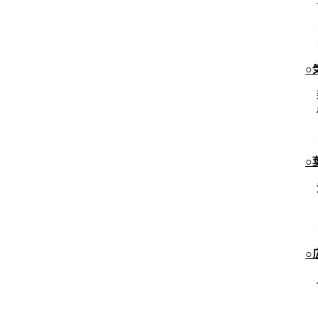
○
○
○