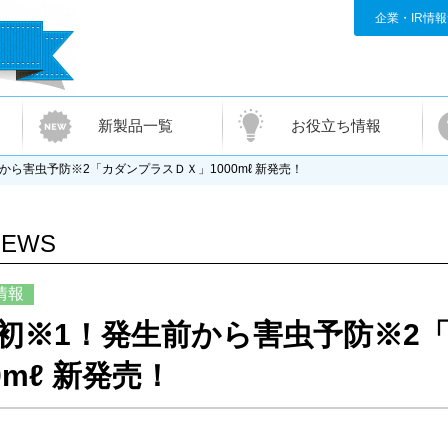
企業・IR情
新製品一覧
お役立ち情報
から害虫予防※2「カダンプラスＤＸ」1000mℓ 新発売！
NEWS
情報
初※1！発生前から害虫予防※2
0mℓ 新発売！