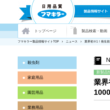
トップページ
製品検索・動画
フマキラー製品情報サイトTOP
ニュース
業界初※1！発生前
殺虫剤
新製品
家庭用品
業界
100
園芸用品
業務用品