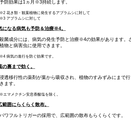
予防効果は1ヵ月※3持続します。
※2 花き類・観葉植物に発生するアブラムシに対して
※3 アブラムシに対して
気になる病気も予防＆治療※4。
殺菌成分には、病気の発生予防と治療※4の効果があります。
植物と病害虫に使用できます。
※4 病気の進行を防ぐ効果です。
葉の裏まで効く。
浸透移行性の薬剤が葉から吸収され、植物のすみずみにまで行
きます。
※エマメクチン安息香酸塩を除く。
広範囲にらくらく散布。
パワフルトリガーの採用で、広範囲の散布もらくらくです。