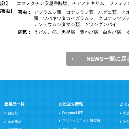
成分】
エマメクチン安息香酸塩、チアメトキサム、ジフェノ
病害虫】
害虫：
アブラムシ類、コナジラミ類、ハダニ類、ア
類、ツバキワタカイガラムシ、クロケシツブ
テントウムシダマシ類、ツツジグンバイ
病気：
うどんこ病、黒星病、葉かび病、白さび病、
NEWS一覧に戻
新製品一覧
お役立ち情報
よく
For your LIFE
殺虫剤
殺
フマキッズこども研究所
家庭用品
家
カダンゼミ