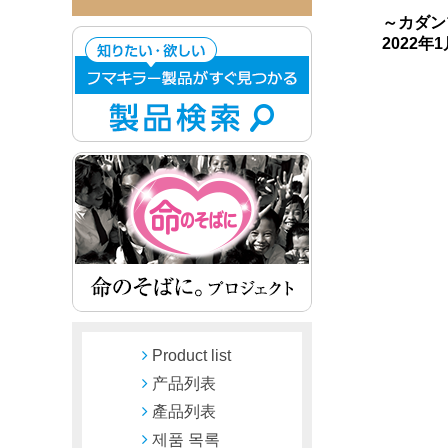
～カダン
2022
Product list
产品列表
產品列表
제품 목록