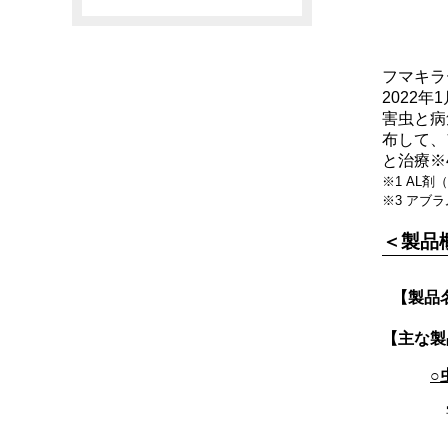
フマキラ
2022
害虫と病
布して、
と治療※
※1 AL
※3 アブ
＜製品
【製品
【主な製
○