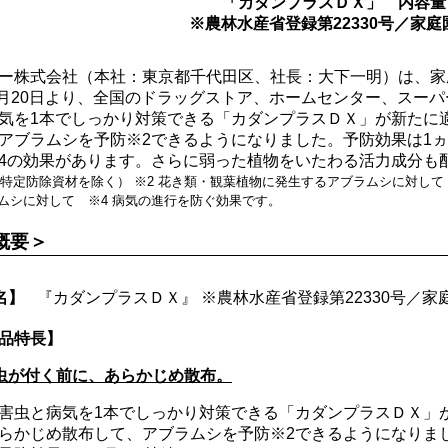
「カダンプラスＤＸ」 内容量：
※農林水産省登録第22330号／家
ー株式会社（本社：東京都千代田区、社長：大下一明）は、家庭園
年1月20日より、全国のドラッグストア、ホームセンター、スー
気を1本でしっかり対策できる「カダンプラスＤＸ」が新たに
アブラムシを予防※2できるようになりました。予防効果は1
4の効果があります。さらに弱った植物をいたわる活力成分も
剤（特定防除資材を除く） ※2 花き類・観葉植物に発生するアブラムシに対して
ラムシに対して ※4 病気の進行を防ぐ効果です。
概要＞
名】
『カダンプラスＤＸ』 ※農林水産省登録第22330号／家庭
品特長】
虫が付く前に、あらかじめ散布。
害虫と病気を1本でしっかり対策できる「カダンプラスＤＸ」
らかじめ散布して、アブラムシを予防※2できるようになりま