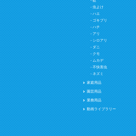
蚊
虫よけ
ハエ
ゴキブリ
ハチ
アリ
シロアリ
ダニ
クモ
ムカデ
不快害虫
ネズミ
家庭用品
園芸用品
業務用品
動画ライブラリー