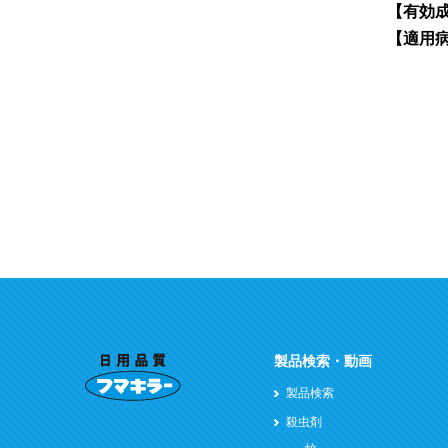
【有効
【適用
製品検索・動画
製品検索
殺虫剤